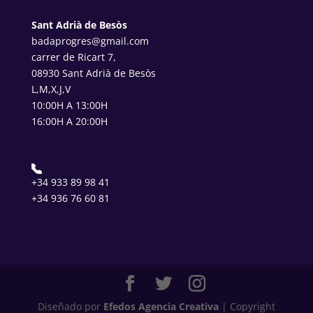
Sant Adrià de Besòs
badaprogres@gmail.com
carrer de Ricart 7,
08930 Sant Adrià de Besòs
L,M,X,J,V
10:00H A 13:00H
16:00H A 20:00H
+34 933 89 98 41
+34 936 76 60 81
Diseñado por
Efedos Agencia Creativa
| Copyright