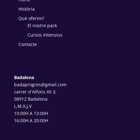
Història
Què oferim?
El nostre pack
Cursos Intensius
Contacte
Badalona
badaprogres@gmail.com
carrer d`Alfons XII 3,
08912 Badalona
L,M,X,J,V
10:00H A 13:00H
16:00H A 20:00H