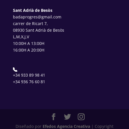
Sant Adrià de Besòs
badaprogres@gmail.com
carrer de Ricart 7,
08930 Sant Adrià de Besòs
L,M,X,J,V
10:00H A 13:00H
16:00H A 20:00H
+34 933 89 98 41
+34 936 76 60 81
Diseñado por
Efedos Agencia Creativa
| Copyright