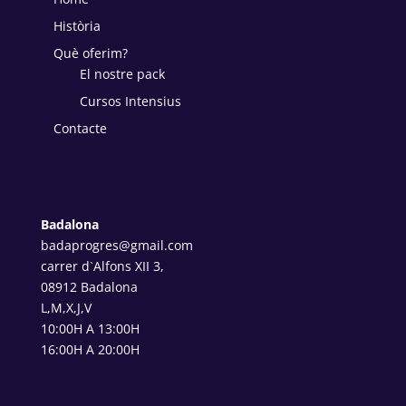
Història
Què oferim?
El nostre pack
Cursos Intensius
Contacte
Badalona
badaprogres@gmail.com
carrer d`Alfons XII 3,
08912 Badalona
L,M,X,J,V
10:00H A 13:00H
16:00H A 20:00H