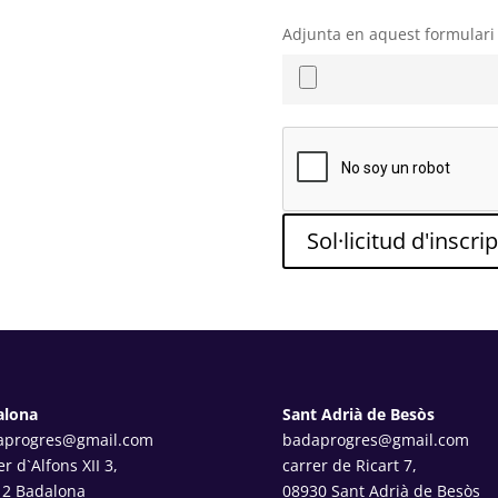
Adjunta en aquest formulari el
Sol·licitud d'inscri
alona
Sant Adrià de Besòs
aprogres@gmail.com
badaprogres@gmail.com
er d`Alfons XII 3,
carrer de Ricart 7,
12 Badalona
08930 Sant Adrià de Besòs