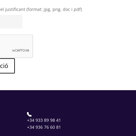
 justificant (format: jpg, png, doc i pdf)
pció
+34 933 89 98 41
+34 936 76 60 81