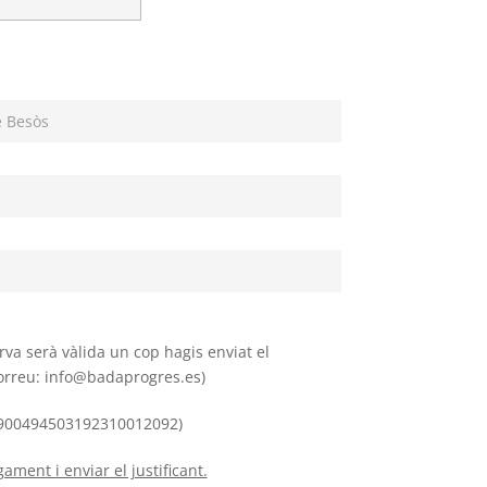
rva serà vàlida un cop hagis enviat el
correu: info@badaprogres.es)
8900494503192310012092)
ent i enviar el justificant.