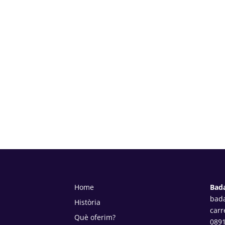
Home
Bad
bad
Història
carr
Què oferim?
089