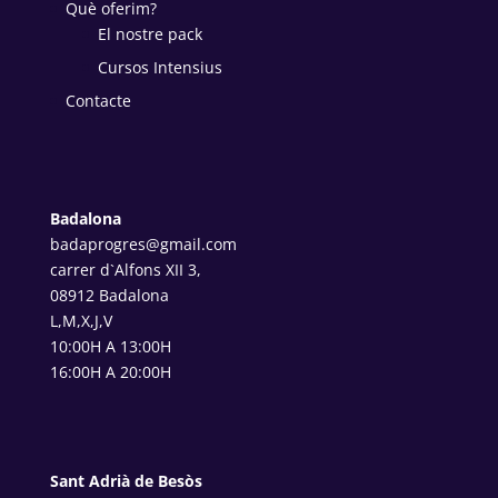
Què oferim?
El nostre pack
Cursos Intensius
Contacte
Badalona
badaprogres@gmail.com
carrer d`Alfons XII 3,
08912 Badalona
L,M,X,J,V
10:00H A 13:00H
16:00H A 20:00H
Sant Adrià de Besòs