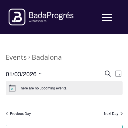
Events
Badalona
Events
Eve
01/03/2026
Search
Day
Vie
Search
Select
Nav
and
date.
There are no upcoming events.
Views
Naviga
Previous Day
Next Day