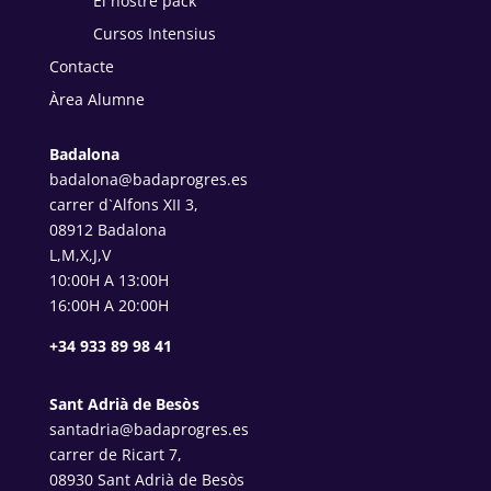
El nostre pack
Cursos Intensius
Contacte
Àrea Alumne
Badalona
badalona@badaprogres.es
carrer d`Alfons XII 3,
08912 Badalona
L,M,X,J,V
10:00H A 13:00H
16:00H A 20:00H
+34 933 89 98 41
Sant Adrià de Besòs
santadria@badaprogres.es
carrer de Ricart 7,
08930 Sant Adrià de Besòs